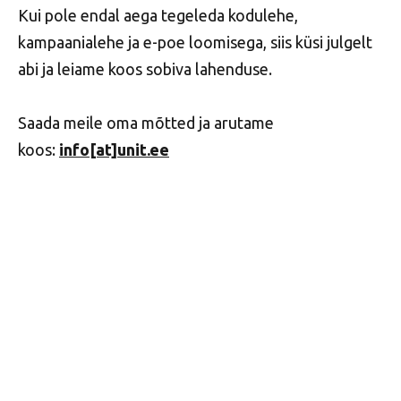
Kui pole endal aega tegeleda kodulehe,
kampaanialehe ja e-poe loomisega, siis küsi julgelt
abi ja leiame koos sobiva lahenduse.
Saada meile oma mõtted ja arutame
koos:
info
[at]unit.e
e