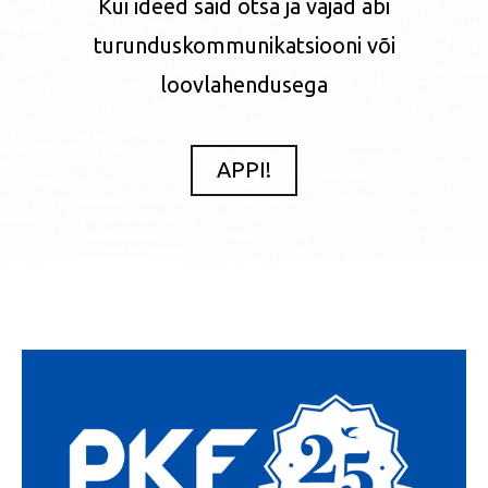
Kui ideed said otsa ja vajad abi
turunduskommunikatsiooni või
loovlahendusega
APPI!